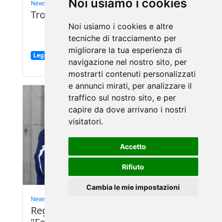
Noi usiamo i cookies
News
-
17/05/2024
Trofeo dei Territori: il programma
Noi usiamo i cookies e altre
tecniche di tracciamento per
migliorare la tua esperienza di
Leggi
navigazione nel nostro sito, per
mostrarti contenuti personalizzati
e annunci mirati, per analizzare il
traffico sul nostro sito, e per
capire da dove arrivano i nostri
visitatori.
Accetto
Rifiuto
Cambia le mie impostazioni
News
-
23/03/2024
Regional day, Michelli: