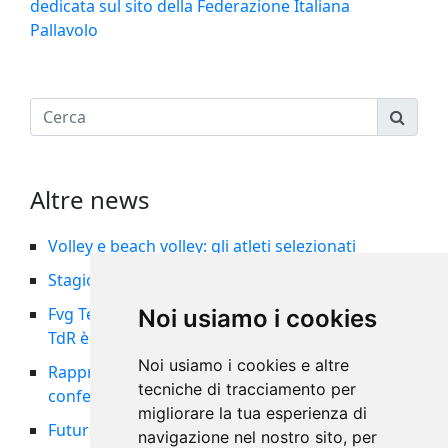
dedicata sul sito della Federazione Italiana
Pallavolo
Altre news
Volley e beach volley: gli atleti selezionati
Stagione 2026/27: indizione ed organici
Fvg Team femminile nella storia: il 5° posto al
Noi usiamo i cookies
TdR è tra i migliori risultati di sempre
Noi usiamo i cookies e altre
Rappresentativa maschile al 14° posto al TdR:
tecniche di tracciamento per
confermata la Pool A per il 2027
migliorare la tua esperienza di
Futura Volley Cordenons vicecampione d’Italia
navigazione nel nostro sito, per