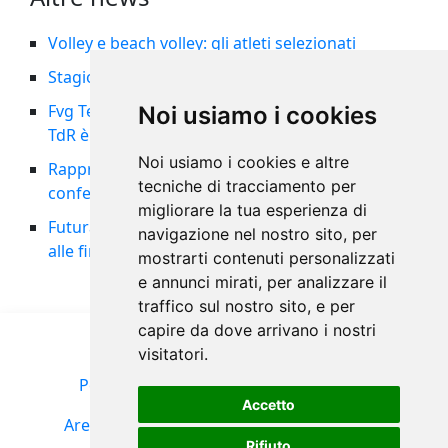
Volley e beach volley: gli atleti selezionati
Stagione 2026/27: indizione ed organici
Fvg Team femminile nella storia: il 5° posto al
Noi usiamo i cookies
TdR è tra i migliori risultati di sempre
Noi usiamo i cookies e altre
Rappresentativa maschile al 14° posto al TdR:
tecniche di tracciamento per
confermata la Pool A per il 2027
migliorare la tua esperienza di
Futura Volley Cordenons vicecampione d’Italia
navigazione nel nostro sito, per
alle finali nazionali U13
mostrarti contenuti personalizzati
e annunci mirati, per analizzare il
traffico sul nostro sito, e per
capire da dove arrivano i nostri
visitatori.
Policy Privacy
Termini d'uso
Seguici su
Accetto
Area riservata
Portale FIPAV
Cookies Policy
Rifiuto