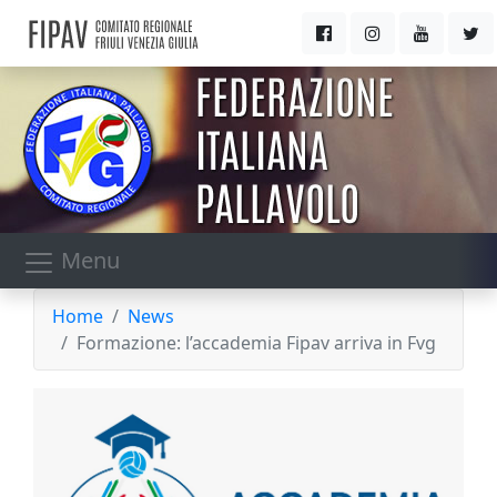
Menu
Home
News
Formazione: l’accademia Fipav arriva in Fvg