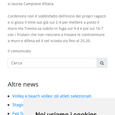
si laurea Campione d’Italia.
Cordenons non è soddisfatto dell’inizio dei propri ragazzi
e si gioca il time-out già sul 2-4 per mettere a posto il
muro ma Treviso va subito in fuga sul 9-4 e poi sul 16-7
con i friulani che non riescono a trovare le contromisure
a muro e difesa ed il set scivola via fino al 25-20.
Il comunicato
Altre news
Volley e beach volley: gli atleti selezionati
Stagione 2026/27: indizione ed organici
Fvg Team femminile nella storia: il 5° posto al
Noi usiamo i cookies