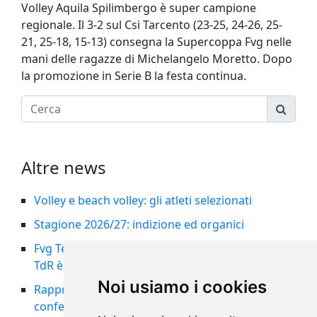
Volley Aquila Spilimbergo è super campione
regionale. Il 3-2 sul Csi Tarcento (23-25, 24-26, 25-
21, 25-18, 15-13) consegna la Supercoppa Fvg nelle
mani delle ragazze di Michelangelo Moretto. Dopo
la promozione in Serie B la festa continua.
Altre news
Volley e beach volley: gli atleti selezionati
Stagione 2026/27: indizione ed organici
Fvg Team femminile nella storia: il 5° posto al
TdR è tra i migliori risultati di sempre
Noi usiamo i cookies
Rappresentativa maschile al 14° posto al TdR:
confermata la Pool A per il 2027