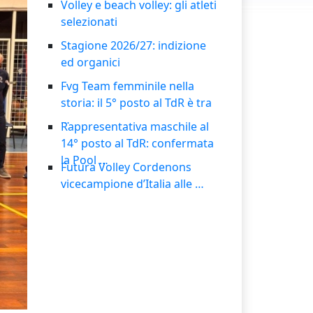
Volley e beach volley: gli atleti
selezionati
Stagione 2026/27: indizione
ed organici
Fvg Team femminile nella
storia: il 5° posto al TdR è tra
…
Rappresentativa maschile al
14° posto al TdR: confermata
la Pool
…
Futura Volley Cordenons
vicecampione d’Italia alle
…