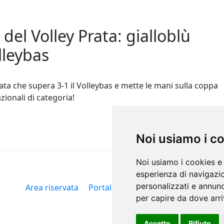
del Volley Prata: gialloblù
lleybas
ata che supera 3-1 il Volleybas e mette le mani sulla coppa
azionali di categoria!
Noi usiamo i c
Noi usiamo i cookies e 
esperienza di navigazio
personalizzati e annunci
Area riservata
Portale FIPAV
Cookies Policy
Pol
per capire da dove arriv
Accetto
Rifiuto