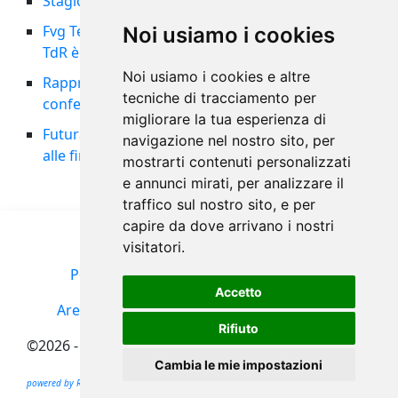
Stagione 2026/27: indizione ed organici
Fvg Team femminile nella storia: il 5° posto al
Noi usiamo i cookies
TdR è tra i migliori risultati di sempre
Noi usiamo i cookies e altre
Rappresentativa maschile al 14° posto al TdR:
tecniche di tracciamento per
confermata la Pool A per il 2027
migliorare la tua esperienza di
Futura Volley Cordenons vicecampione d’Italia
navigazione nel nostro sito, per
alle finali nazionali U13
mostrarti contenuti personalizzati
e annunci mirati, per analizzare il
traffico sul nostro sito, e per
capire da dove arrivano i nostri
visitatori.
Policy Privacy
Termini d'uso
Seguici su
Accetto
Area riservata
Portale FIPAV
Cookies Policy
Rifiuto
©2026 - FIPAV-FVG
Cambia le mie impostazioni
powered by Ramtech