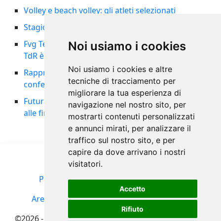
Volley e beach volley: gli atleti selezionati
Stagione 2026/27: indizione ed organici
Fvg Team femminile nella storia: il 5° posto al
Noi usiamo i cookies
TdR è tra i migliori risultati di sempre
Noi usiamo i cookies e altre
Rappresentativa maschile al 14° posto al TdR:
tecniche di tracciamento per
confermata la Pool A per il 2027
migliorare la tua esperienza di
Futura Volley Cordenons vicecampione d’Italia
navigazione nel nostro sito, per
alle finali nazionali U13
mostrarti contenuti personalizzati
e annunci mirati, per analizzare il
traffico sul nostro sito, e per
capire da dove arrivano i nostri
visitatori.
Policy Privacy
Termini d'uso
Seguici su
Accetto
Area riservata
Portale FIPAV
Cookies Policy
Rifiuto
©2026 - FIPAV-FVG