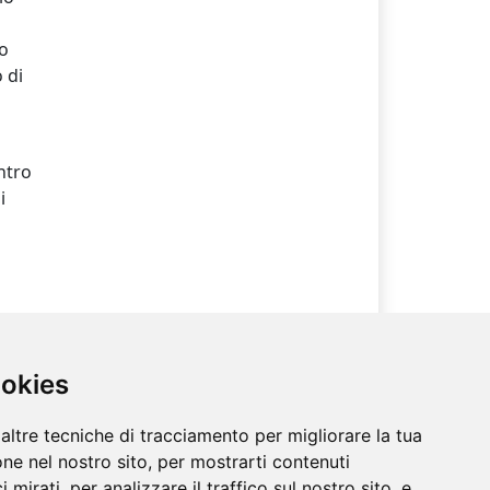
so
 di
ntro
i
a
i
ookies
altre tecniche di tracciamento per migliorare la tua
ne nel nostro sito, per mostrarti contenuti
 mirati, per analizzare il traffico sul nostro sito, e