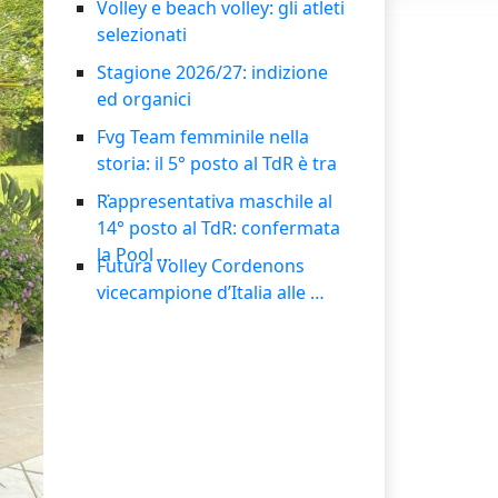
Volley e beach volley: gli atleti
selezionati
Stagione 2026/27: indizione
ed organici
Fvg Team femminile nella
storia: il 5° posto al TdR è tra
…
Rappresentativa maschile al
14° posto al TdR: confermata
la Pool
…
Futura Volley Cordenons
vicecampione d’Italia alle
…