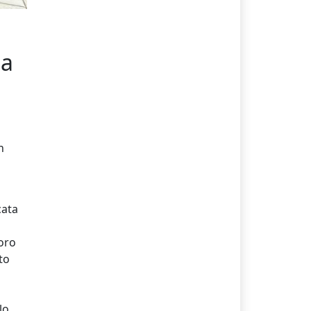
ta
n
cata
loro
to
lo