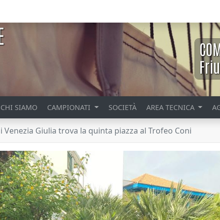
CHI SIAMO
CAMPIONATI
SOCIETÀ
AREA TECNICA
A
uli Venezia Giulia trova la quinta piazza al Trofeo Coni