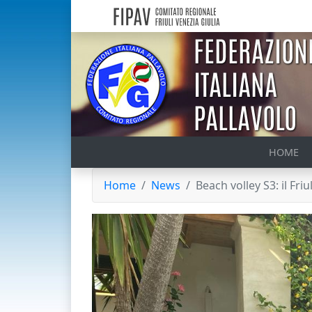
HOME
Home
News
Beach volley S3: il Fri