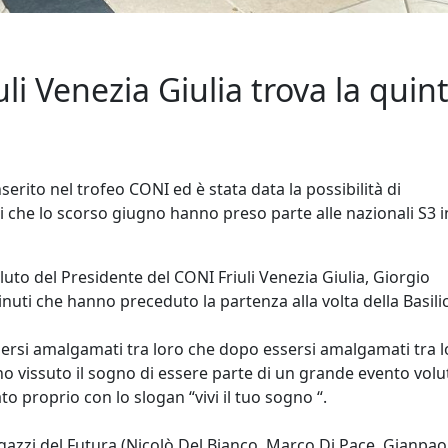
uli Venezia Giulia trova la quin
nserito nel trofeo CONI ed è stata data la possibilità di
li che lo scorso giugno hanno preso parte alle nazionali S3 i
luto del Presidente del CONI Friuli Venezia Giulia, Giorgio
inuti che hanno preceduto la partenza alla volta della Basili
essersi amalgamati tra loro che dopo essersi amalgamati tra 
no vissuto il sogno di essere parte di un grande evento volu
to proprio con lo slogan “vivi il tuo sogno “.
agazzi del Futura (Nicolò Del Bianco, Marco Di Pace, Gianpao