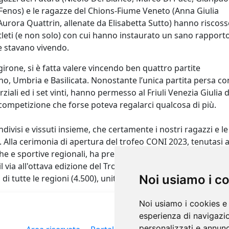
 Fenos) e le ragazze del Chions-Fiume Veneto (Anna Giulia
Aurora Quattrin, allenate da Elisabetta Sutto) hanno riscos
atleti (e non solo) con cui hanno instaurato un sano rapporto
e stavano vivendo.
irone, si è fatta valere vincendo ben quattro partite
o, Umbria e Basilicata. Nonostante l’unica partita persa co
rziali ed i set vinti, hanno permesso al Friuli Venezia Giulia d
 competizione che forse poteva regalarci qualcosa di più.
divisi e vissuti insieme, che certamente i nostri ragazzi e le
Alla cerimonia di apertura del trofeo CONI 2023, tenutasi 
che e sportive regionali, ha preso parte il Presidente del Con
 via all'ottava edizione del Trofeo, ha applaudito alla
Noi usiamo i c
 tutte le regioni (4.500), uniti nel sano spirito dello sport.
Noi usiamo i cookies e 
esperienza di navigazio
personalizzati e annunci